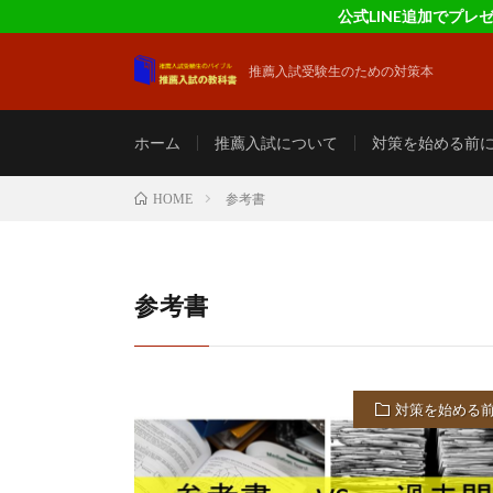
公式LINE追加でプ
推薦入試受験生のための対策本
ホーム
推薦入試について
対策を始める前
参考書
HOME
参考書
対策を始める