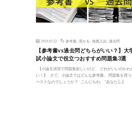
2019.02.22
参考書
,
受かる
,
推薦入試
,
過去問
【参考書vs過去問どちらがいい？】大
試小論文で役立つおすすめ問題集3選
【小論文演習で問題集欲しいけど、 どれがいいのかわ
い！】 さて、小論文ではどんな参考書、 問題集を買う
ベストなのでしょうか？ こんにちわ。 ”あなた […]