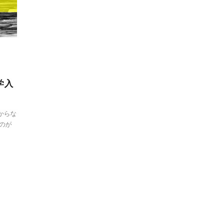
学入
からな
のが