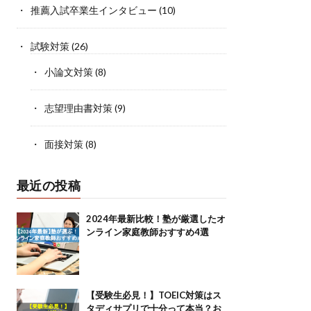
推薦入試卒業生インタビュー
(10)
試験対策
(26)
小論文対策
(8)
志望理由書対策
(9)
面接対策
(8)
最近の投稿
2024年最新比較！塾が厳選したオ
ンライン家庭教師おすすめ4選
【受験生必見！】TOEIC対策はス
タディサプリで十分って本当？お