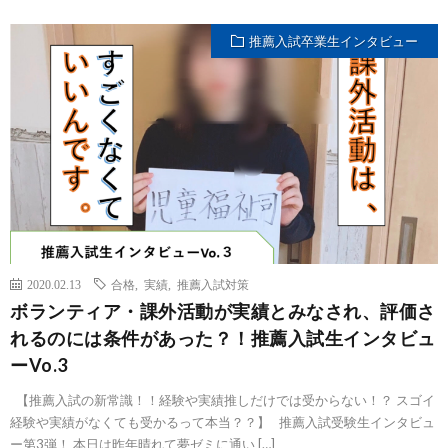
推薦入試卒業生インタビュー
2020.02.13
合格
,
実績
,
推薦入試対策
ボランティア・課外活動が実績とみなされ、評価さ
れるのには条件があった？！推薦入試生インタビュ
ーVo.3
【推薦入試の新常識！！経験や実績推しだけでは受からない！？ スゴイ
経験や実績がなくても受かるって本当？？】 推薦入試受験生インタビュ
ー第3弾！ 本日は昨年晴れて夢ゼミに通い […]