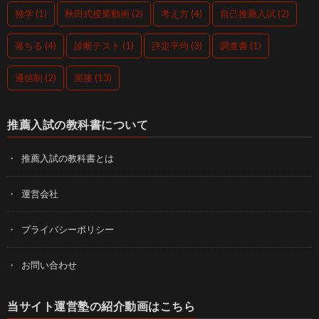
独学
(1)
秋田式授業動画
(2)
考え方
(4)
自己推薦入試
(2)
落ちる
(4)
診断テスト
(1)
評定平均
(3)
調査書
(1)
通信制
(2)
面接
(13)
推薦入試の教科書について
推薦入試の教科書とは
運営会社
プライバシーポリシー
お問い合わせ
当サイト運営塾の紹介動画はこちら