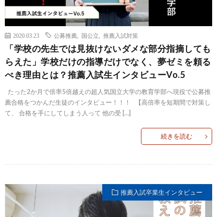
2020.03.23
公募推薦
,
国公立
,
推薦入試対策
「学校の先生では見抜けないダメな部分指摘しても
らえた」学校だけの指導だけでなく、夢ゼミを頼る
べき理由とは？推薦入試生インタビューVo.5
たった2か月で倍率5倍越えの超人気国立大学の教育学部へ現役で公募推
薦合格をつかんだ生徒のインタビュー！！！ 【高倍率を短期間で対策し
て、 合格を手にしてしまう人って 他の受 […]
続きを読む
推薦入試卒業生インタビュー