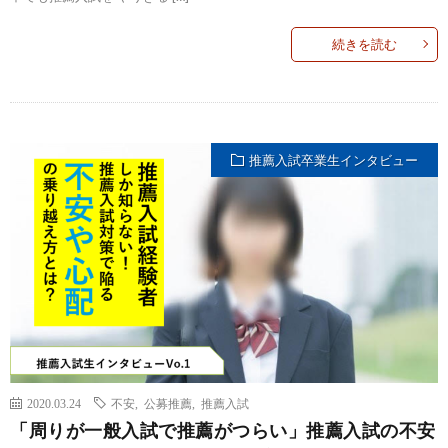
続きを読む
推薦入試卒業生インタビュー
2020.03.24
不安
,
公募推薦
,
推薦入試
「周りが一般入試で推薦がつらい」推薦入試の不安