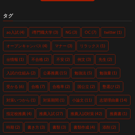
タグ
ao入試
(4)
i専門職大学
(3)
NG
(3)
OC
(7)
twitter
(1)
オープンキャンパス
(4)
マナー
(3)
リラックス
(1)
㊙情報
(1)
不合格
(2)
不安
(2)
例文
(3)
先生
(2)
入試の仕組み
(2)
公募推薦
(15)
勉強法
(5)
勉強量
(1)
受かる
(6)
合格
(7)
合格率
(2)
国公立
(2)
塾選び
(2)
対策いつから
(1)
対策期間
(1)
小論文
(11)
志望理由書
(14)
指定校推薦
(4)
推薦入試
(27)
推薦入試対策
(42)
推薦書
(1)
時期
(2)
書き方
(3)
書類
(3)
書類作成
(4)
添削
(2)