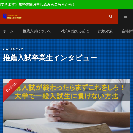
込みもこちらから！
ホーム
推薦入試について
対策を始める前に
試験対策
合格体
CATEGORY
推薦入試卒業生インタビュー
Pickup