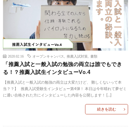
2020.02.16
オープンキャンパス
,
推薦入試対策
,
書類
「推薦入試と一般入試の勉強の両立は誰でもでき
る！？推薦入試生インタビューVo.4
【推薦入試と一般入試の勉強の両立は大変だけど、 難しくないって本
当？？】 推薦入試受験生インタビュー第4弾！ 本日は今年晴れて夢ゼミ
に通い合格された方にインタビューした内容を公開します！ […]
続きを読む