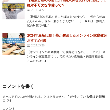
絶対不可欠な準備って??
2017.04.22
【推薦入試を挑戦することは決まったけど、 何から始め
たらいいか、何が正解かわかんない・・】 今回は、推薦入
試の対策で 何[…]
2024年最新比較！塾が厳選したオンライン家庭教師
おすすめ4選
2024.05.26
【オンラインの家庭教師って 実際どうなの、、、？？】 オ
ンライン家庭教師について知りたい受験生・保護者様必見！
こんにちは[…]
コメントを書く
*
が付いている欄は必須項
メールアドレスが公開されることはありません。
目です
コメント