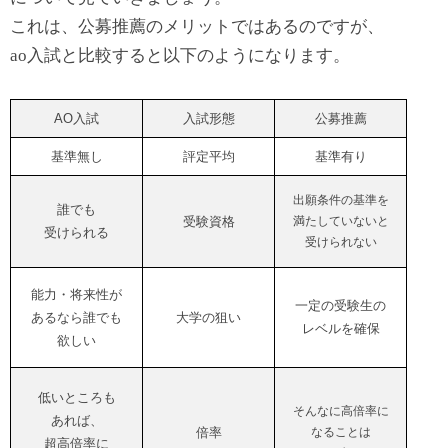
これは、
公募推薦のメリットではあるのですが、
ao入試と比較すると以下のようになります。
AO入試
入試形態
公募推薦
基準無し
評定平均
基準有り
出願条件の基準を
誰でも
受験資格
満たしていないと
受けられる
受けられない
能力・将来性が
一定の受験生の
あるなら誰でも
大学の狙い
レベルを確保
欲しい
低いところも
そんなに高倍率に
あれば、
倍率
なることは
超高倍率に