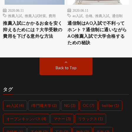
2020.06.11
2020.06.11
推薦入試
,
推薦入試対策
,
費用
ao入試
,
合格
,
推薦入試
,
通信制
推薦入試にかかるお金を安く
通信制はAO入試で不利って
抑えるためには？大学受験の
ホント？通信制に通いながら
費用を下げる意外な方法
AO推薦入試で大学合格する
ための秘訣
Back to Top
タグ
ao入試
(4)
i専門職大学
(3)
NG
(3)
OC
(7)
twitter
(1)
オープンキャンパス
(4)
マナー
(3)
リラックス
(1)
㊙情報
(1)
不合格
(2)
不安
(2)
例文
(3)
先生
(2)