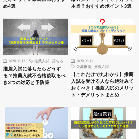
め4選
本当？おすすめポイント3選
2020.06.12
推薦入試
,
落ちる
2020.06.11
公募推薦
,
推薦入試
推薦入試に落ちたらどうす
【これだけで丸わかり】推薦
る？推薦入試不合格後取るべ
入試を受ける人なら絶対みて
き3つの対応と予防策
おくべき！推薦入試のメリッ
ト・デメリットまとめ