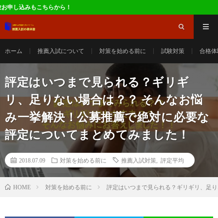
！
ホーム
推薦入試について
対策を始める前に
試験対策
合格体
評定はいつまで見られる？ギリギ
リ、足りない場合は？？ そんなお悩
み一挙解決！公募推薦で絶対に必要な
評定についてまとめてみました！
2018.07.09
対策を始める前に
推薦入試対策
,
評定平均
対策を始める前に
評定はいつまで見られる？ギリギリ、足り
HOME