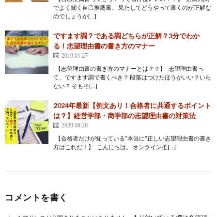
でよく聞く自己推薦書。 果たしてどうやって書くのが正解な
のでしょうか[…]
ですます調？である調どちらが正解？3分でわか
る！志望理由書の書き方のマナー
2019.01.27
【志望理由書の書き方のマナーとは？？】 志望理由書っ
て、ですます調で書くべき？ 段落はつけたほうがいい？いら
ない？ そもそ[…]
2024年最新【例文あり！合格者に共通するポイント
は？】経営学部・商学部の志望理由書の対策法
2020.08.26
【合格者だけが知っている”本当に”正しい志望理由書の書き
方はこれだ！】 こんにちは。 オンライン推[…]
コメントを書く