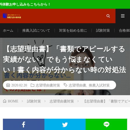
ら！
ホーム
推薦入試について
対策を始める前に
試験対策
合格体
【志望理由書】「書類でアピールする
実績がない」でもう悩まなくてい
い！書く内容が分からない時の対処法
2020.02.20
志望理由書対策
志望理由書
,
推薦入試対策
試験対策
志望理由書対策
【志望理由書】「書類でアピ
HOME